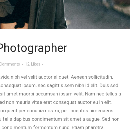
 Photographer
 Comments
12
Likes
da nibh vel velit auctor aliquet. Aenean sollicitudin,
consequat ipsum, nec sagittis sem nibh id elit. Duis sed
 sit amet maorbi accumsan ipsum velit. Nam nec tellus a
ed non mauris vitae erat consequat auctor eu in elit.
 torquent per conubia nostra, per inceptos himenaeos.
 eu felis dapibus condimentum sit amet a augue. Sed non
roin condimentum fermentum nunc. Etiam pharetra.