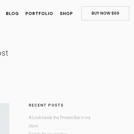
BLOG
PORTFOLIO
SHOP
BUY NOW $69
ost
RECENT POSTS
A Look Inside the Protein Bar in our
store