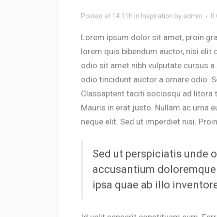
Posted at 14:11h
in
Inspiration
by
admin
0
Lorem ipsum dolor sit amet, proin gravi
lorem quis bibendum auctor, nisi elit 
odio sit amet nibh vulputate cursus a
odio tincidunt auctor a ornare odio. S
Classaptent taciti sociosqu ad litora
Mauris in erat justo. Nullam ac urna
neque elit. Sed ut imperdiet nisi. P
Sed ut perspiciatis unde o
accusantium doloremque 
ipsa quae ab illo inventore
Id velit senserit constituam eum. Ferri