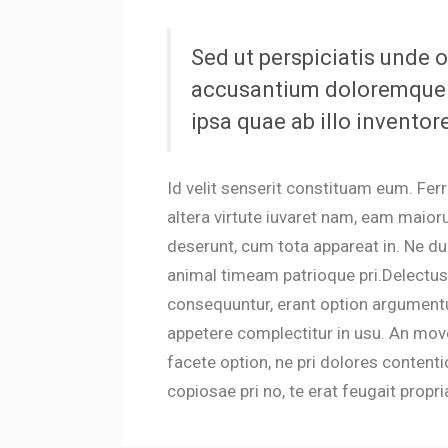
Sed ut perspiciatis unde o
accusantium doloremque 
ipsa quae ab illo inventore
Id velit senserit constituam eum. Ferri
altera virtute iuvaret nam, eam maioru
deserunt, cum tota appareat in. Ne 
animal timeam patrioque pri.Delectu
consequuntur, erant option argumentum
appetere complectitur in usu. An move
facete option, ne pri dolores contenti
copiosae pri no, te erat feugait propri