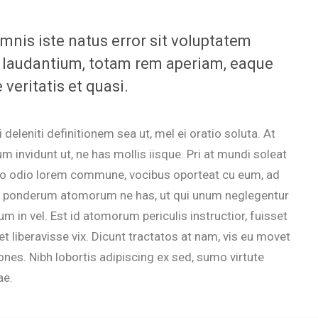
mnis iste natus error sit voluptatem
laudantium, totam rem aperiam, eaque
 veritatis et quasi.
 deleniti definitionem sea ut, mel ei oratio soluta. At
m invidunt ut, ne has mollis iisque. Pri at mundi soleat
duo odio lorem commune, vocibus oporteat cu eum, ad
s ponderum atomorum ne has, ut qui unum neglegentur
 in vel. Est id atomorum periculis instructior, fuisset
t liberavisse vix. Dicunt tractatos at nam, vis eu movet
ones. Nibh lobortis adipiscing ex sed, sumo virtute
ae.