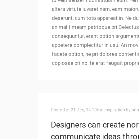
altera virtute iuvaret nam, eam maioru
deserunt, cum tota appareat in. Ne 
animal timeam patrioque pri.Delectu
consequuntur, erant option argumentum
appetere complectitur in usu. An move
facete option, ne pri dolores contenti
copiosae pri no, te erat feugait propri
Posted at 21 Dec, 14:10h
in
Inspiration
by
adm
Designers can create nor
communicate ideas throu