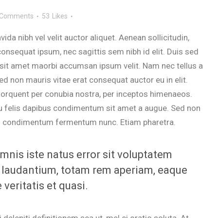
 Comments
53
Likes
da nibh vel velit auctor aliquet. Aenean sollicitudin,
consequat ipsum, nec sagittis sem nibh id elit. Duis sed
 sit amet maorbi accumsan ipsum velit. Nam nec tellus a
ed non mauris vitae erat consequat auctor eu in elit.
 torquent per conubia nostra, per inceptos himenaeos.
 eu felis dapibus condimentum sit amet a augue. Sed non
roin condimentum fermentum nunc. Etiam pharetra.
mnis iste natus error sit voluptatem
laudantium, totam rem aperiam, eaque
 veritatis et quasi.
 deleniti definitionem sea ut, mel ei oratio soluta. At