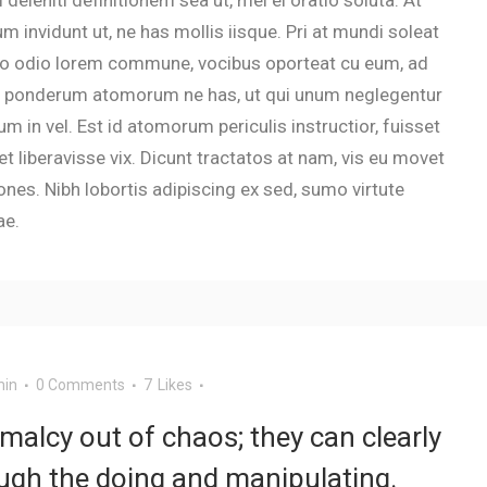
m invidunt ut, ne has mollis iisque. Pri at mundi soleat
duo odio lorem commune, vocibus oporteat cu eum, ad
s ponderum atomorum ne has, ut qui unum neglegentur
 in vel. Est id atomorum periculis instructior, fuisset
t liberavisse vix. Dicunt tractatos at nam, vis eu movet
ones. Nibh lobortis adipiscing ex sed, sumo virtute
ae.
in
0 Comments
7
Likes
malcy out of chaos; they can clearly
gh the doing and manipulating.