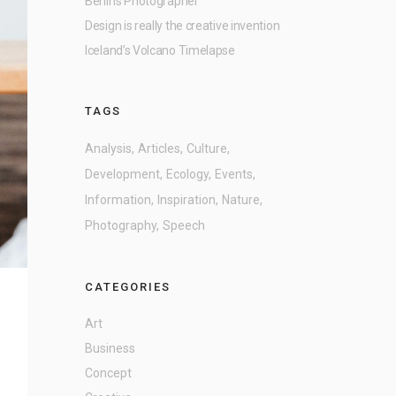
Berlin’s Photographer
Design is really the creative invention
Iceland’s Volcano Timelapse
TAGS
Analysis
Articles
Culture
Development
Ecology
Events
Information
Inspiration
Nature
Photography
Speech
CATEGORIES
Art
Business
Concept