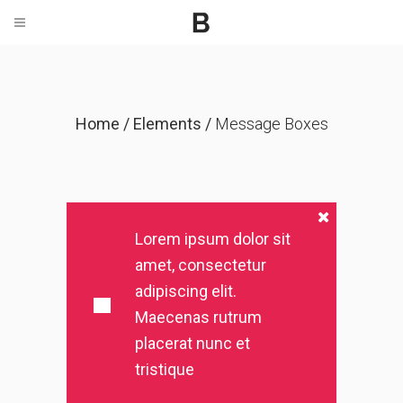
Home
/
Elements
/
Message Boxes
Lorem ipsum dolor sit
amet, consectetur
adipiscing elit.
Maecenas rutrum
placerat nunc et
tristique