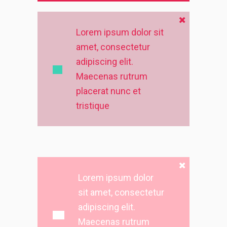
Lorem ipsum dolor sit
amet, consectetur
adipiscing elit.
Maecenas rutrum
placerat nunc et
tristique
Lorem ipsum dolor
sit amet, consectetur
adipiscing elit.
Maecenas rutrum