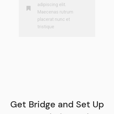
adipiscing elit.
Maecenas rutrum
placerat nunc et
tristique
Get Bridge and Set Up