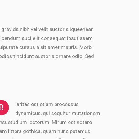
 gravida nibh vel velit auctor aliqueenean
 bibendum auci elit consequat ipsutissem
 vulputate cursus a sit amet mauris. Morbi
dios tincidunt auctor a ornare odio. Sed
laritas est etiam processus
B
dynamicus, qui sequitur mutationem
nsuetudium lectorum. Mirum est notare
am littera gothica, quam nunc putamus