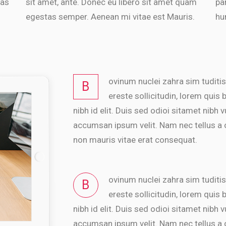
mas
sit amet, ante. Donec eu libero sit amet quam
pa
egestas semper. Aenean mi vitae est Mauris.
hu
ovinum nuclei zahra sim tuditis
B
ereste sollicitudin, lorem quis
nibh id elit. Duis sed odioi sitamet nibh
accumsan ipsum velit. Nam nec tellus a o
non mauris vitae erat consequat.
ovinum nuclei zahra sim tuditis
B
ereste sollicitudin, lorem quis
nibh id elit. Duis sed odioi sitamet nibh
accumsan ipsum velit. Nam nec tellus a o