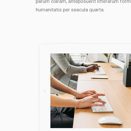
parum claram, anteposuerit litterarum for
humanitatis per seacula quarta.