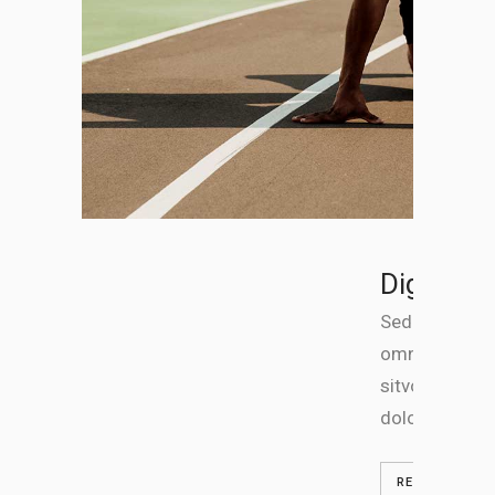
Digital M
Sed ut perspi
omnis iste na
sitvoluptate
doloremque.
READ MORE