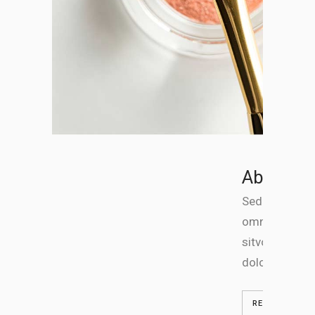
About Ou
Sed ut perspi
omnis iste na
sitvoluptate
doloremque.
READ MORE