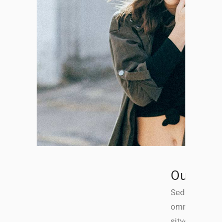
Our Serv
Sed ut perspi
omnis iste na
sitvoluptate