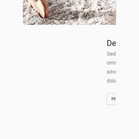
Develop
Sed ut perspi
omnis iste na
sitvoluptate
doloremque.
READ MORE