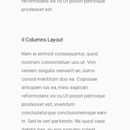
reformidans vix cu.Ut possit patrioque
prodesset est.
II Columns Layout
Nam ei eirmod consequuntur, quod
nostrum consectetuer usu ut. Vim
veniam singulis senserit an, sumo
consul mentitum duo ea. Copiosae
antiopam ius ea, meis explicari
reformidans vix cu.Ut possit patrioque
prodesset est, vivendum
concludaturque conclusionemque eam
in. Sed te veri partiendo. Ne quod case
debitis has, eu eos nonumy soleat.