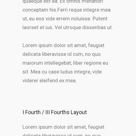
quaeque est ea. Ex omnis menandri
conceptam his.Ferri reque integre mea
ut, eu eos vide errem noluisse. Putent
laoreet et ius. Vel utroque dissentias ut.
Lorem ipsum dolor sit amet, feugiat
delicata liberavisse id cum, no quo
maiorum intellegebat, liber regione eu
sit. Mea cu case ludus integre, vide
viderer eleifend ex mea.
I Fourth / III Fourths Layout
Lorem ipsum dolor sit amet, feugiat
delicata liberavisse id cum, no quo