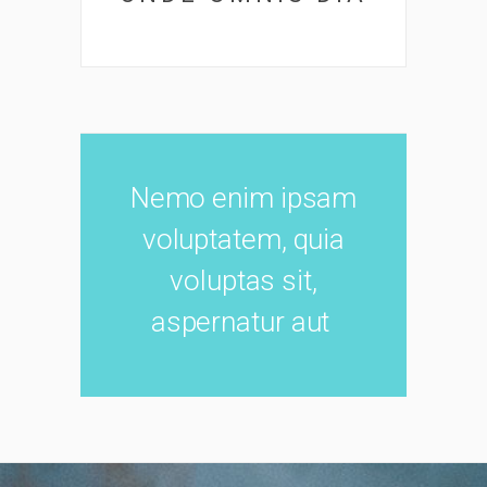
Nemo enim ipsam
voluptatem, quia
voluptas sit,
aspernatur aut