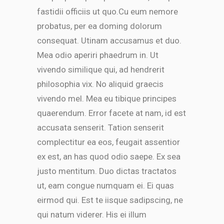
fastidii officiis ut quo.Cu eum nemore
probatus, per ea doming dolorum
consequat. Utinam accusamus et duo.
Mea odio aperiri phaedrum in. Ut
vivendo similique qui, ad hendrerit
philosophia vix. No aliquid graecis
vivendo mel. Mea eu tibique principes
quaerendum. Error facete at nam, id est
accusata senserit. Tation senserit
complectitur ea eos, feugait assentior
ex est, an has quod odio saepe. Ex sea
justo mentitum. Duo dictas tractatos
ut, eam congue numquam ei. Ei quas
eirmod qui. Est te iisque sadipscing, ne
qui natum viderer. His ei illum