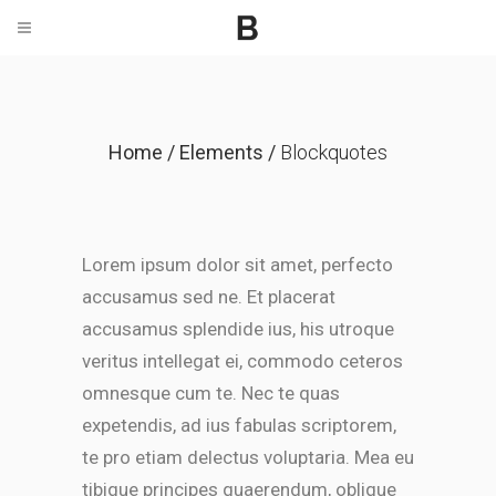
Home
/
Elements
/
Blockquotes
Lorem ipsum dolor sit amet, perfecto
accusamus sed ne. Et placerat
accusamus splendide ius, his utroque
veritus intellegat ei, commodo ceteros
omnesque cum te. Nec te quas
expetendis, ad ius fabulas scriptorem,
te pro etiam delectus voluptaria. Mea eu
tibique principes quaerendum, oblique