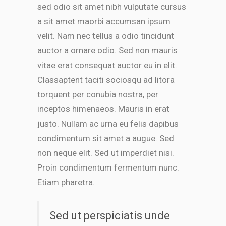
sed odio sit amet nibh vulputate cursus
vitae erat consequat auctor eu in elit.
a sit amet maorbi accumsan ipsum
Classaptent taciti sociosqu ad litora
velit. Nam nec tellus a odio tincidunt
torquent per conubia nostra, per
inceptos himenaeos. Mauris in erat
auctor a ornare odio. Sed non mauris
justo. Nullam ac urna eu felis dapibus
vitae erat consequat auctor eu in elit.
condimentum sit amet a augue. Sed
Classaptent taciti sociosqu ad litora
non neque elit. Sed ut imperdiet nisi.
torquent per conubia nostra, per
Proin condimentum fermentum nunc.
Etiam pharetra.
inceptos himenaeos. Mauris in erat
justo. Nullam ac urna eu felis dapibus
Sed ut perspiciatis unde
condimentum sit amet a augue. Sed
omnis iste natus error sit
non neque elit. Sed ut imperdiet nisi.
voluptatem accusantium
Proin condimentum fermentum nunc.
doloremque laudantium,
Etiam pharetra.
totam rem aperiam, eaque
ipsa quae ab illo inventore
veritatis et quasi.
Sed ut perspiciatis unde