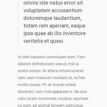
omnis iste natus error sit
Id velit senserit constituam eum. Ferri
voluptatem accusantium
deleniti definitionem sea ut, mel ei
oratio soluta. At altera virtute iuvaret
doloremque laudantium,
nam, eam maiorum invidunt ut, ne has
totam rem aperiam, eaque
mollis iisque. Pri at mundi soleat
ipsa quae ab illo inventore
deserunt, cum tota appareat in. Ne duo
odio lorem commune, vocibus oporteat
veritatis et quasi.
cu eum, ad animal timeam patrioque
pri.Delectus ponderum atomorum ne
has, ut qui unum neglegentur
Id velit senserit constituam eum. Ferri
consequuntur, erant option
deleniti definitionem sea ut, mel ei
argumentum in vel. Est id atomorum
oratio soluta. At altera virtute iuvaret
periculis instructior, fuisset appetere
complectitur in usu. An movet
nam, eam maiorum invidunt ut, ne has
liberavisse vix. Dicunt tractatos at nam,
mollis iisque. Pri at mundi soleat
vis eu movet facete option, ne pri
deserunt, cum tota appareat in. Ne duo
dolores contentiones. Nibh lobortis
odio lorem commune, vocibus oporteat
adipiscing ex sed, sumo virtute
copiosae pri no, te erat feugait propriae.
cu eum, ad animal timeam patrioque